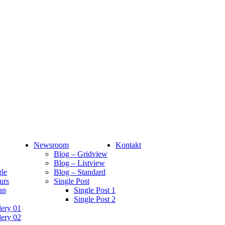
Newsroom
Kontakt
Blog – Gridview
Blog – Listview
le
Blog – Standard
urs
Single Post
an
Single Post 1
Single Post 2
lery 01
lery 02