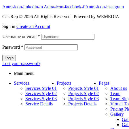
Antra-icon-linkedin-in
Antra-icon-facebook-f
Antra-icon-instagram
Car-Rep © 2026 All Rights Reserved | Powered by WEMEDIA
Sign in
Create an Account
Username or email
*
Password
*
Login
Lost your password?
Main menu
Services
Projects
Pages
Services Style 01
Projects Style 01
About us
Services Style 02
Projects Style 02
Team
Services Style 03
Projects Style 03
Team Sing
Service Details
Projects Details
Virtual To
Pricing Pl
Gallery
Gal
Gal