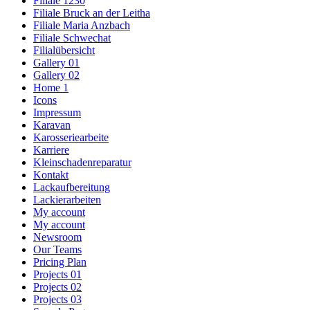
Filiale 1230
Filiale Bruck an der Leitha
Filiale Maria Anzbach
Filiale Schwechat
Filialübersicht
Gallery 01
Gallery 02
Home 1
Icons
Impressum
Karavan
Karosseriearbeite
Karriere
Kleinschadenreparatur
Kontakt
Lackaufbereitung
Lackierarbeiten
My account
My account
Newsroom
Our Teams
Pricing Plan
Projects 01
Projects 02
Projects 03