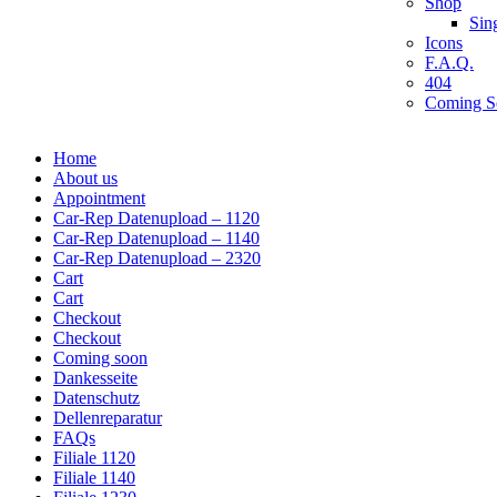
Shop
Sin
Icons
F.A.Q.
404
Coming S
Home
About us
Appointment
Car-Rep Datenupload – 1120
Car-Rep Datenupload – 1140
Car-Rep Datenupload – 2320
Cart
Cart
Checkout
Checkout
Coming soon
Dankesseite
Datenschutz
Dellenreparatur
FAQs
Filiale 1120
Filiale 1140