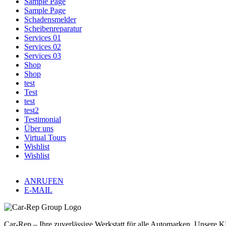
Sample Page
Sample Page
Schadensmelder
Scheibenreparatur
Services 01
Services 02
Services 03
Shop
Shop
test
Test
test
test2
Testimonial
Über uns
Virtual Tours
Wishlist
Wishlist
ANRUFEN
E-MAIL
Car-Rep – Ihre zuverlässige Werkstatt für alle Automarken. Unsere 