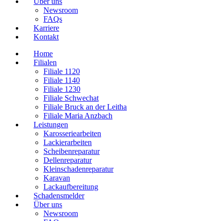
Über uns
Newsroom
FAQs
Karriere
Kontakt
Home
Filialen
Filiale 1120
Filiale 1140
Filiale 1230
Filiale Schwechat
Filiale Bruck an der Leitha
Filiale Maria Anzbach
Leistungen
Karosseriearbeiten
Lackierarbeiten
Scheibenreparatur
Dellenreparatur
Kleinschadenreparatur
Karavan
Lackaufbereitung
Schadensmelder
Über uns
Newsroom