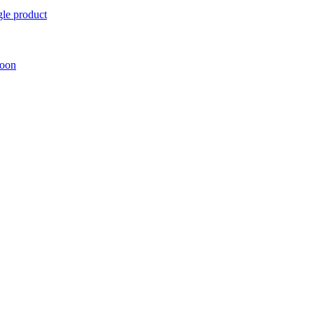
gle product
oon