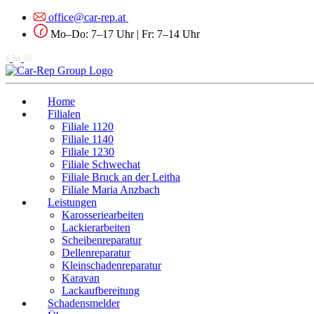
office@car-rep.at
Mo–Do: 7–17 Uhr | Fr: 7–14 Uhr
Home
Filialen
Filiale 1120
Filiale 1140
Filiale 1230
Filiale Schwechat
Filiale Bruck an der Leitha
Filiale Maria Anzbach
Leistungen
Karosseriearbeiten
Lackierarbeiten
Scheibenreparatur
Dellenreparatur
Kleinschadenreparatur
Karavan
Lackaufbereitung
Schadensmelder