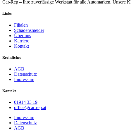
Car-Rep – Ihre zuverlässige Werkstatt für alle Automarken. Unsere 
Links
Filialen
Schadensmelder
Über uns
Karriere
Kontakt
Rechtliches
AGB
Datenschutz
Impressum
Kontakt
01914 33 19
office@car-rep.at
Impressum
Datenschutz
AGB