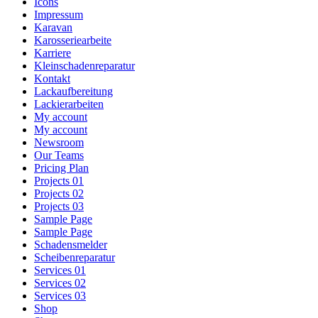
Icons
Impressum
Karavan
Karosseriearbeite
Karriere
Kleinschadenreparatur
Kontakt
Lackaufbereitung
Lackierarbeiten
My account
My account
Newsroom
Our Teams
Pricing Plan
Projects 01
Projects 02
Projects 03
Sample Page
Sample Page
Schadensmelder
Scheibenreparatur
Services 01
Services 02
Services 03
Shop