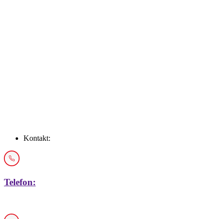
Schadensmelder
Über uns
Newsroom
FAQs
Karriere
Kontakt
Kontakt:
Telefon:
+43 1 / 914 33 19