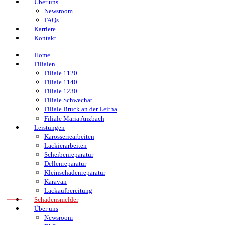
Über uns
Newsroom
FAQs
Karriere
Kontakt
Home
Filialen
Filiale 1120
Filiale 1140
Filiale 1230
Filiale Schwechat
Filiale Bruck an der Leitha
Filiale Maria Anzbach
Leistungen
Karosseriearbeiten
Lackierarbeiten
Scheibenreparatur
Dellenreparatur
Kleinschadenreparatur
Karavan
Lackaufbereitung
Schadensmelder
Über uns
Newsroom