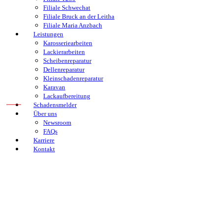
Filiale Schwechat
Filiale Bruck an der Leitha
Filiale Maria Anzbach
Leistungen
Karosseriearbeiten
Lackierarbeiten
Scheibenreparatur
Dellenreparatur
Kleinschadenreparatur
Karavan
Lackaufbereitung
Schadensmelder
Über uns
Newsroom
FAQs
Karriere
Kontakt
Home
Filialen
Leistungen