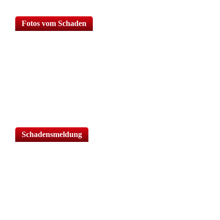
Fotos vom Schaden
Klicke oder ziehe Dateien in diesen Bereich zum Hochladen.
Du kannst bis zu 6 Dateien Hochladen.
Schadensmeldung
Klicke oder ziehe Dateien in diesen Bereich zum Hochladen.
Du kannst bis zu 6 Dateien Hochladen.