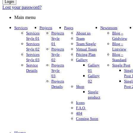
Login
Lost your password?
Main menu
Services
Projects
Pages
Newsroom
Services
Projects
About us
Blog –
Style 01
Style
Team
Gridview
Services
01
Team Single
Blog –
Style 02
Projects
Virtual Tours
Listview
Services
Style
Pricing Plan
Blog –
Style 03
02
Gallery
Standard
Service
Projects
Gallery
Single Post
Details
Style
01
Singl
03
Gallery
Post 
Projects
02
Singl
Details
Shop
Post 
Single
product
Icons
F.A.Q.
404
Coming Soon