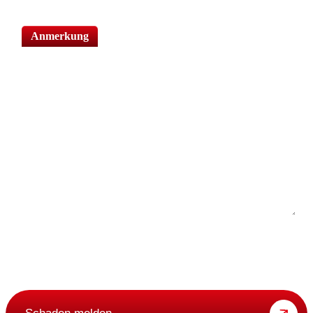
Anmerkung
Ich bin damit einverstanden, dass meine Daten für diesen Fall elektronisch
verarbeitet werden und stimme den Datenschutzbestimmungen zu.