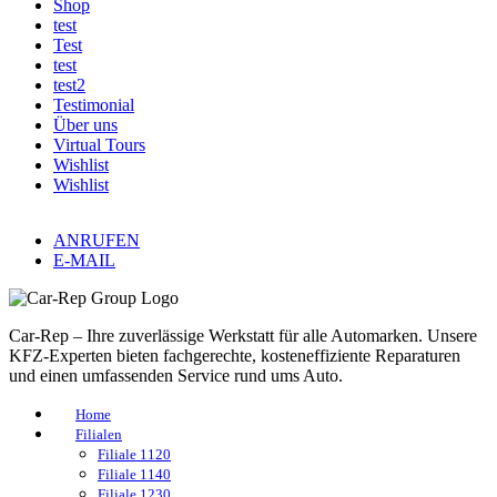
Shop
test
Test
test
test2
Testimonial
Über uns
Virtual Tours
Wishlist
Wishlist
ANRUFEN
E-MAIL
Car-Rep – Ihre zuverlässige Werkstatt für alle Automarken. Unsere
KFZ-Experten bieten fachgerechte, kosteneffiziente Reparaturen
und einen umfassenden Service rund ums Auto.
Home
Filialen
Filiale 1120
Filiale 1140
Filiale 1230