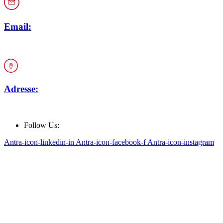
Email:
office@car-rep.at
Adresse:
Keisslergasse 30, 1140 Wien
Follow Us:
Antra-icon-linkedin-in
Antra-icon-facebook-f
Antra-icon-instagram