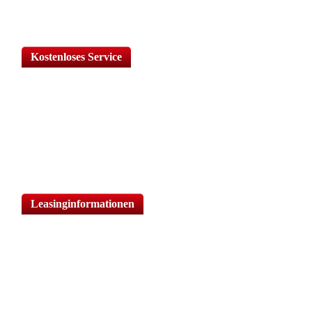
Kostenloses Service
Wählen Sie Ihren kostenlosen Service.*
Mein Fahrzeug bitte abholen
Ich benötige ein kostenloses Ersatzauto
Leasinginformationen
Ist das Fahrzeug ein Leasingfahrzeug?
Ja
Nein