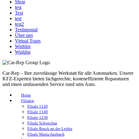
Shop
test
Test
test
test2
Testimonial
Über uns
Virtual Tours
Wishlist
Wishlist
Car-Rep – Ihre zuverlässige Werkstatt für alle Automarken. Unsere
KFZ-Experten bieten fachgerechte, kosteneffiziente Reparaturen
und einen umfassenden Service rund ums Auto.
Home
Filialen
Filiale 1120
Filiale 1140
Filiale 1230
Filiale Schwechat
Filiale Bruck an der Leitha
Filiale Maria Anzbach