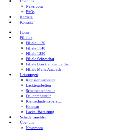
Über uns
Newsroom
FAQs
Karriere
Kontakt
Home
Filialen
Filiale 1120
Filiale 1140
Filiale 1230
Filiale Schwechat
Filiale Bruck an der Leitha
Filiale Maria Anzbach
Leistungen
Karosseriearbeiten
Lackierarbeiten
Scheibenreparatur
Dellenreparatur
Kleinschadenreparatur
Karavan
Lackaufbereitung
Schadensmelder
Über uns
Newsroom