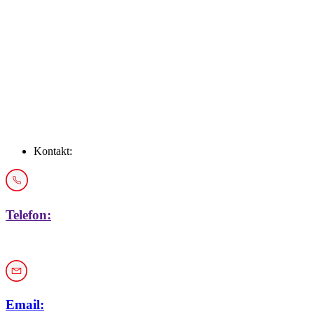
Über uns
Newsroom
FAQs
Karriere
Kontakt
Kontakt:
Telefon:
+43 1 / 914 33 19
Email: