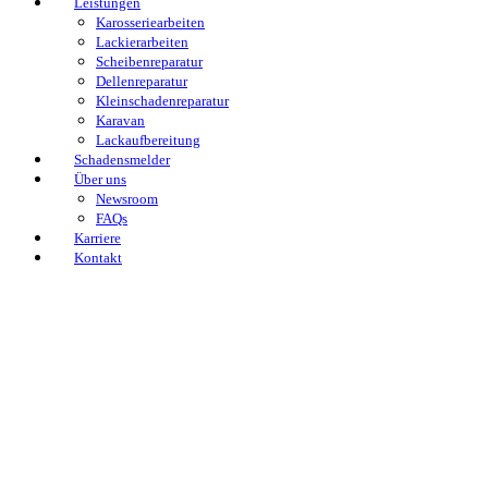
Leistungen
Karosseriearbeiten
Lackierarbeiten
Scheibenreparatur
Dellenreparatur
Kleinschadenreparatur
Karavan
Lackaufbereitung
Schadensmelder
Über uns
Newsroom
FAQs
Karriere
Kontakt
Home
Filialen
Leistungen
Schadensmelder