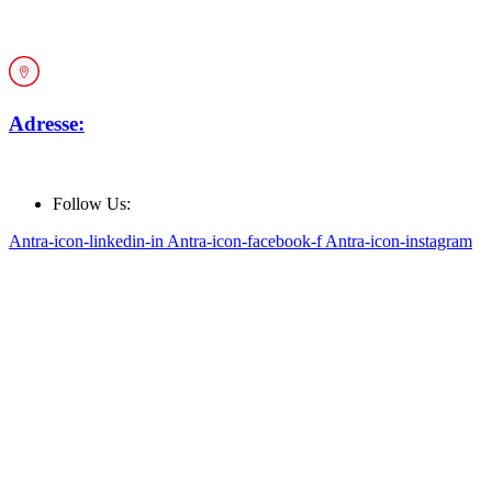
office@car-rep.at
Adresse:
Keisslergasse 30, 1140 Wien
Follow Us:
Antra-icon-linkedin-in
Antra-icon-facebook-f
Antra-icon-instagram