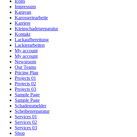
Icons
Impressum
Karavan
Karosseriearbeite
Karriere
Kleinschadenreparatur
Kontakt
Lackaufbereitung
Lackierarbeiten
My account
My account
Newsroom
Our Teams
Pricing Plan
Projects 01
Projects 02
Projects 03
Sample Page
Sample Page
Schadensmelder
Scheibenreparatur
Services 01
Services 02
Services 03
Shop