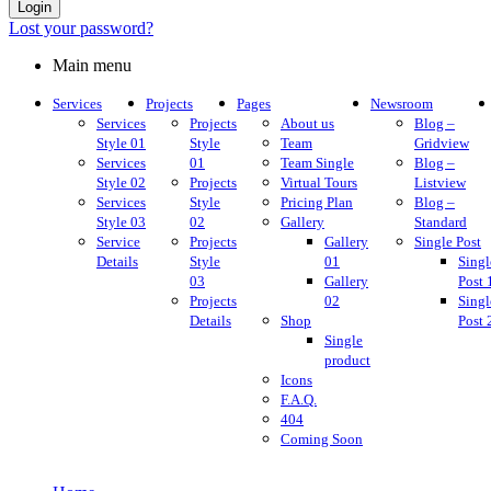
Login
Lost your password?
Main menu
Services
Projects
Pages
Newsroom
Services
Projects
About us
Blog –
Style 01
Style
Team
Gridview
Services
01
Team Single
Blog –
Style 02
Projects
Virtual Tours
Listview
Services
Style
Pricing Plan
Blog –
Style 03
02
Gallery
Standard
Service
Projects
Gallery
Single Post
Details
Style
01
Singl
03
Gallery
Post 
Projects
02
Singl
Details
Shop
Post 
Single
product
Icons
F.A.Q.
404
Coming Soon