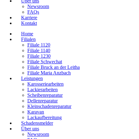
Über uns
Newsroom
FAQs
Karriere
Kontakt
Home
Filialen
Filiale 1120
Filiale 1140
Filiale 1230
Filiale Schwechat
Filiale Bruck an der Leitha
Filiale Maria Anzbach
Leistungen
Karosseriearbeiten
Lackierarbeiten
Scheibenreparatur
Dellenreparatur
Kleinschadenreparatur
Karavan
Lackaufbereitung
Schadensmelder
Über uns
Newsroom