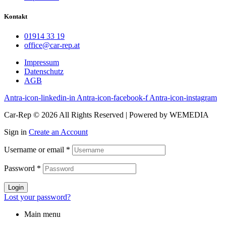
Kontakt
01914 33 19
office@car-rep.at
Impressum
Datenschutz
AGB
Antra-icon-linkedin-in
Antra-icon-facebook-f
Antra-icon-instagram
Car-Rep © 2026 All Rights Reserved | Powered by WEMEDIA
Sign in
Create an Account
Username or email
*
Password
*
Login
Lost your password?
Main menu