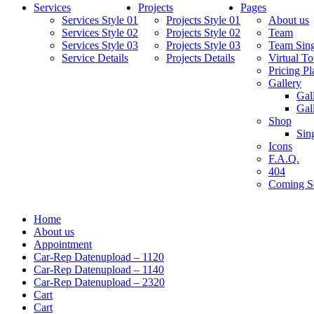
Services
Projects
Pages
Services Style 01
Projects Style 01
About us
Services Style 02
Projects Style 02
Team
Services Style 03
Projects Style 03
Team Sing
Service Details
Projects Details
Virtual To
Pricing Pl
Gallery
Gal
Gal
Shop
Sin
Icons
F.A.Q.
404
Coming S
Home
About us
Appointment
Car-Rep Datenupload – 1120
Car-Rep Datenupload – 1140
Car-Rep Datenupload – 2320
Cart
Cart