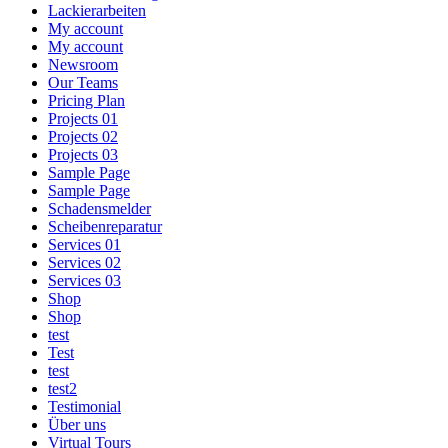
Lackierarbeiten
My account
My account
Newsroom
Our Teams
Pricing Plan
Projects 01
Projects 02
Projects 03
Sample Page
Sample Page
Schadensmelder
Scheibenreparatur
Services 01
Services 02
Services 03
Shop
Shop
test
Test
test
test2
Testimonial
Über uns
Virtual Tours