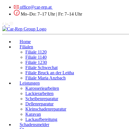
office@car-rep.at
Mo–Do: 7–17 Uhr | Fr: 7–14 Uhr
Home
Filialen
Filiale 1120
Filiale 1140
Filiale 1230
Filiale Schwechat
Filiale Bruck an der Leitha
Filiale Maria Anzbach
Leistungen
Karosseriearbeiten
Lackierarbeiten
Scheibenreparatur
Dellenreparatur
Kleinschadenreparatur
Karavan
Lackaufbereitung
Schadensmelder