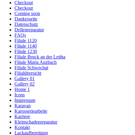
Checkout
Checkout
Coming soon
Dankesseite
Datenschutz
Dellenreparatur
FAQs
Filiale 1120
Filiale 1140
Filiale 1230
Filiale Bruck an der Leitha
Filiale Maria Anzbach
Filiale Schwechat
Filialübersicht
Gallery 01
Gallery 02
Home 1
Icons
Impressum
Karavan
Karosseriearbeite
Karriere
Kleinschadenreparatur
Kontakt
Lackaufbereitung