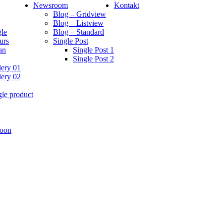
Newsroom
Kontakt
Blog – Gridview
Blog – Listview
le
Blog – Standard
urs
Single Post
an
Single Post 1
Single Post 2
lery 01
lery 02
gle product
oon